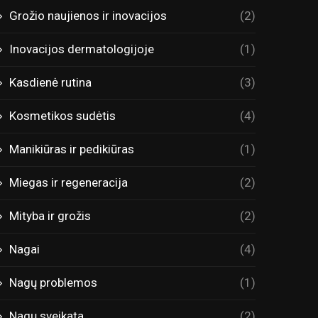
Grožio naujienos ir inovacijos
(2)
Inovacijos dermatologijoje
(1)
Kasdienė rutina
(3)
Kosmetikos sudėtis
(4)
Manikiūras ir pedikiūras
(1)
Miegas ir regeneracija
(2)
Mityba ir grožis
(2)
Nagai
(4)
Nagų problemos
(1)
Nagų sveikata
(2)