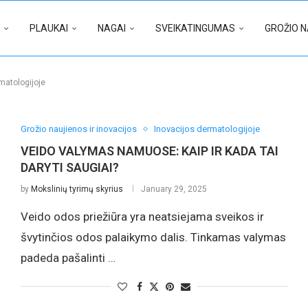
PLAUKAI
NAGAI
SVEIKATINGUMAS
GROŽIO N
matologijoje
Grožio naujienos ir inovacijos
Inovacijos dermatologijoje
VEIDO VALYMAS NAMUOSE: KAIP IR KADA TAI
DARYTI SAUGIAI?
by
Mokslinių tyrimų skyrius
January 29, 2025
Veido odos priežiūra yra neatsiejama sveikos ir
švytinčios odos palaikymo dalis. Tinkamas valymas
padeda pašalinti …