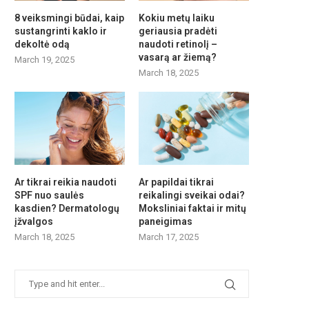
8 veiksmingi būdai, kaip
Kokiu metų laiku
sustangrinti kaklo ir
geriausia pradėti
dekoltė odą
naudoti retinolį –
vasarą ar žiemą?
March 19, 2025
March 18, 2025
Ar tikrai reikia naudoti
Ar papildai tikrai
SPF nuo saulės
reikalingi sveikai odai?
kasdien? Dermatologų
Moksliniai faktai ir mitų
įžvalgos
paneigimas
March 18, 2025
March 17, 2025