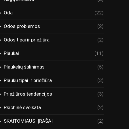
Oda
(22)
Odos problemos
(2)
Odos tipai ir priežiūra
(2)
Plaukai
(11)
Plaukelių šalinimas
(5)
Plaukų tipai ir priežiūra
(3)
Priežiūros tendencijos
(3)
Psichinė sveikata
(2)
SKAITOMIAUSI ĮRAŠAI
(2)