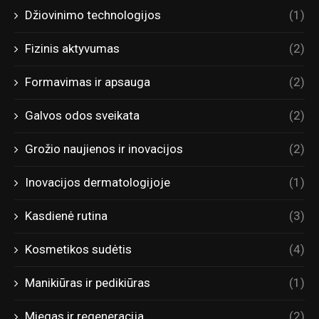
Džiovinimo technologijos
(1)
Fizinis aktyvumas
(2)
Formavimas ir apsauga
(2)
Galvos odos sveikata
(2)
Grožio naujienos ir inovacijos
(2)
Inovacijos dermatologijoje
(1)
Kasdienė rutina
(3)
Kosmetikos sudėtis
(4)
Manikiūras ir pedikiūras
(1)
Miegas ir regeneracija
(2)