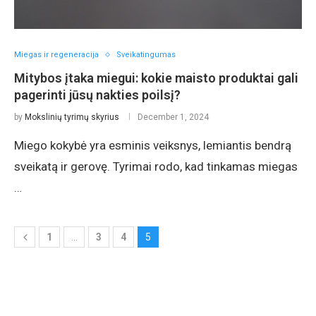
Miegas ir regeneracija
Sveikatingumas
Mitybos įtaka miegui: kokie maisto produktai gali
pagerinti jūsų nakties poilsį?
by
Mokslinių tyrimų skyrius
December 1, 2024
Miego kokybė yra esminis veiksnys, lemiantis bendrą
sveikatą ir gerovę. Tyrimai rodo, kad tinkamas miegas
…
1
…
3
4
5