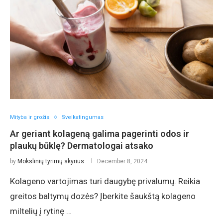
Mityba ir grožis
Sveikatingumas
Ar geriant kolageną galima pagerinti odos ir
plaukų būklę? Dermatologai atsako
by
Mokslinių tyrimų skyrius
December 8, 2024
Kolageno vartojimas turi daugybę privalumų. Reikia
greitos baltymų dozės? Įberkite šaukštą kolageno
miltelių į rytinę …