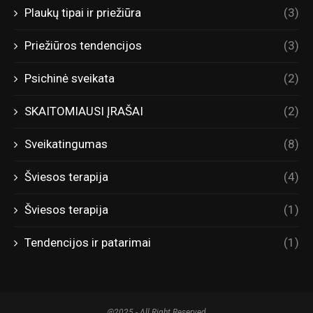
Plaukų tipai ir priežiūra
(3)
Priežiūros tendencijos
(3)
Psichinė sveikata
(2)
SKAITOMIAUSI ĮRAŠAI
(2)
Sveikatingumas
(8)
Šviesos terapija
(4)
Šviesos terapija
(1)
Tendencijos ir patarimai
(1)
@2025 - All Right Reserved