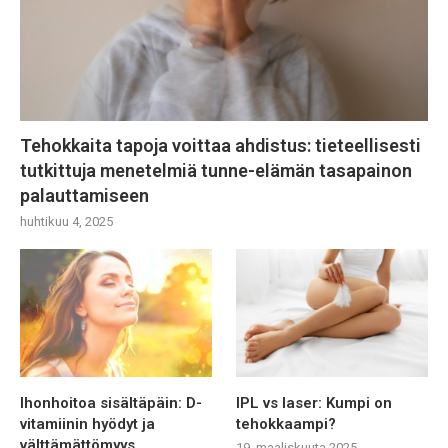
Tehokkaita tapoja voittaa ahdistus: tieteellisesti
tutkittuja menetelmiä tunne-elämän tasapainon
palauttamiseen
huhtikuu 4, 2025
Ihonhoitoa sisältäpäin: D-
IPL vs laser: Kumpi on
vitamiinin hyödyt ja
tehokkaampi?
välttämättömyys
19. maaliskuuta 2025