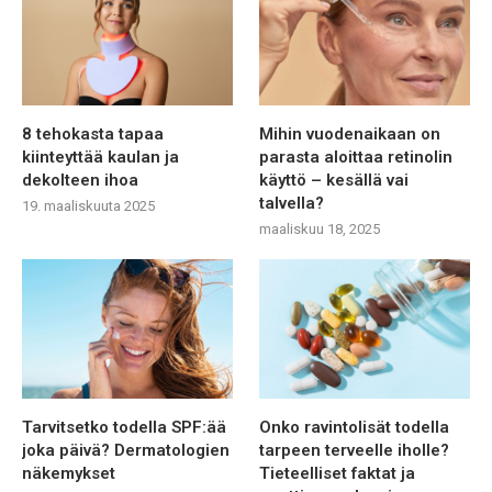
8 tehokasta tapaa
Mihin vuodenaikaan on
kiinteyttää kaulan ja
parasta aloittaa retinolin
dekolteen ihoa
käyttö – kesällä vai
talvella?
19. maaliskuuta 2025
maaliskuu 18, 2025
Tarvitsetko todella SPF:ää
Onko ravintolisät todella
joka päivä? Dermatologien
tarpeen terveelle iholle?
näkemykset
Tieteelliset faktat ja