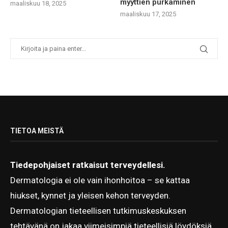
myyttien purkaminen
maaliskuu 18, 2025
maaliskuu 17, 2025
TIETOA MEISTÄ
Tiedepohjaiset ratkaisut terveydellesi.
Dermatologia ei ole vain ihonhoitoa – se kattaa
hiukset, kynnet ja yleisen kehon terveyden.
Dermatologian tieteellisen tutkimuskeskuksen
tehtävänä on jakaa viimeisimpiä tieteellisiä löydöksiä