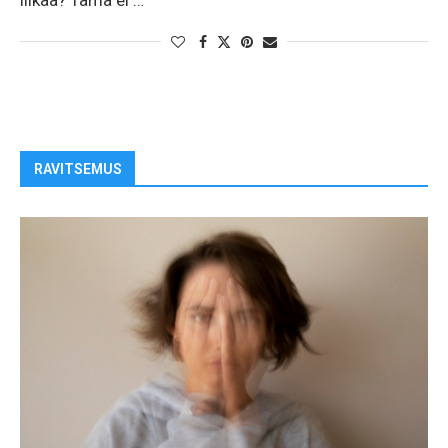
liikaa? Tämä ei …
RAVITSEMUS