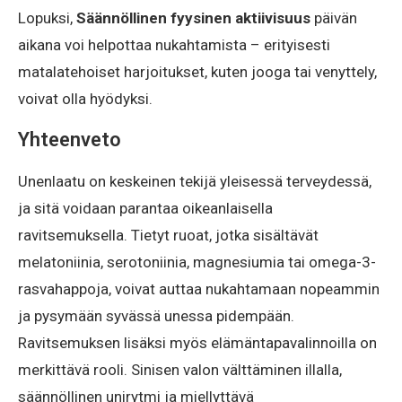
Lopuksi,
Säännöllinen fyysinen aktiivisuus
päivän
aikana voi helpottaa nukahtamista – erityisesti
matalatehoiset harjoitukset, kuten jooga tai venyttely,
voivat olla hyödyksi.
Yhteenveto
Unenlaatu on keskeinen tekijä yleisessä terveydessä,
ja sitä voidaan parantaa oikeanlaisella
ravitsemuksella. Tietyt ruoat, jotka sisältävät
melatoniinia, serotoniinia, magnesiumia tai omega-3-
rasvahappoja, voivat auttaa nukahtamaan nopeammin
ja pysymään syvässä unessa pidempään.
Ravitsemuksen lisäksi myös elämäntapavalinnoilla on
merkittävä rooli. Sinisen valon välttäminen illalla,
säännöllinen unirytmi ja miellyttävä