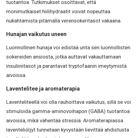
tuotantoa. Tutkimukset osoittavat, että
monimutkaiset hiilihydraatit voivat nopeuttaa
nukahtamista pitämällä verensokeritasot vakaana.
Hunajan vaikutus uneen
Luonnollinen hunaja voi edistää unta sen luonnollisten
sokereiden ansiosta, jotka auttavat vakauttamaan
insuliinitasot ja parantavat tryptofaanin imeytymistä
aivoissa.
Laventelitee ja aromaterapia
Laventeliteellä voi olla rauhoittava vaikutus, sillä se voi
stimuloida gamma-aminovoihapon (GABA) tuotantoa
aivoissa, mikä vähentää stressiä. Aromaterapiassa
laventeliöljyt tunnetaan kyvystään lievittää ahdistusta