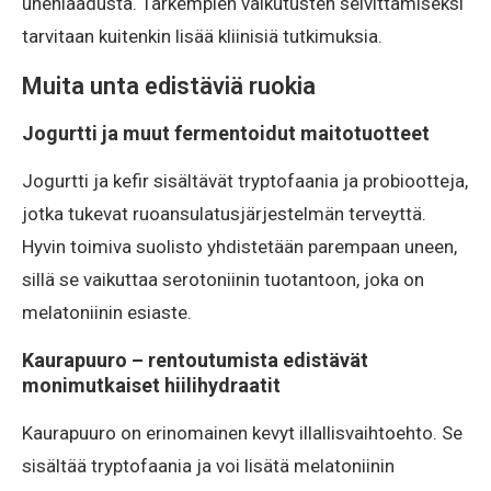
unenlaadusta. Tarkempien vaikutusten selvittämiseksi
tarvitaan kuitenkin lisää kliinisiä tutkimuksia.
Muita unta edistäviä ruokia
Jogurtti ja muut fermentoidut maitotuotteet
Jogurtti ja kefir sisältävät tryptofaania ja probiootteja,
jotka tukevat ruoansulatusjärjestelmän terveyttä.
Hyvin toimiva suolisto yhdistetään parempaan uneen,
sillä se vaikuttaa serotoniinin tuotantoon, joka on
melatoniinin esiaste.
Kaurapuuro – rentoutumista edistävät
monimutkaiset hiilihydraatit
Kaurapuuro on erinomainen kevyt illallisvaihtoehto. Se
sisältää tryptofaania ja voi lisätä melatoniinin