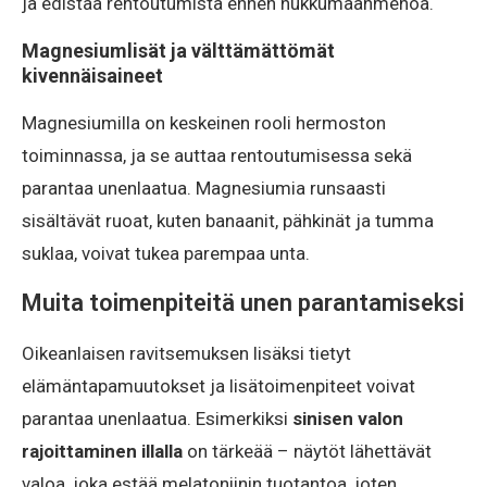
ja edistää rentoutumista ennen nukkumaanmenoa.
Magnesiumlisät ja välttämättömät
kivennäisaineet
Magnesiumilla on keskeinen rooli hermoston
toiminnassa, ja se auttaa rentoutumisessa sekä
parantaa unenlaatua. Magnesiumia runsaasti
sisältävät ruoat, kuten banaanit, pähkinät ja tumma
suklaa, voivat tukea parempaa unta.
Muita toimenpiteitä unen parantamiseksi
Oikeanlaisen ravitsemuksen lisäksi tietyt
elämäntapamuutokset ja lisätoimenpiteet voivat
parantaa unenlaatua. Esimerkiksi
sinisen valon
rajoittaminen illalla
on tärkeää – näytöt lähettävät
valoa, joka estää melatoniinin tuotantoa, joten