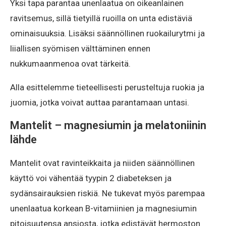
Yksi tapa parantaa unenlaatua on oikeanlainen
ravitsemus, sillä tietyillä ruoilla on unta edistäviä
ominaisuuksia. Lisäksi säännöllinen ruokailurytmi ja
liiallisen syömisen välttäminen ennen
nukkumaanmenoa ovat tärkeitä.
Alla esittelemme tieteellisesti perusteltuja ruokia ja
juomia, jotka voivat auttaa parantamaan untasi.
Mantelit – magnesiumin ja melatoniinin
lähde
Mantelit ovat ravinteikkaita ja niiden säännöllinen
käyttö voi vähentää tyypin 2 diabeteksen ja
sydänsairauksien riskiä. Ne tukevat myös parempaa
unenlaatua korkean B-vitamiinien ja magnesiumin
pitoisuutensa ansiosta, jotka edistävät hermoston