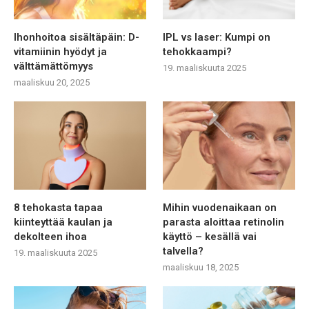
Ihonhoitoa sisältäpäin: D-
IPL vs laser: Kumpi on
vitamiinin hyödyt ja
tehokkaampi?
välttämättömyys
19. maaliskuuta 2025
maaliskuu 20, 2025
8 tehokasta tapaa
Mihin vuodenaikaan on
kiinteyttää kaulan ja
parasta aloittaa retinolin
dekolteen ihoa
käyttö – kesällä vai
talvella?
19. maaliskuuta 2025
maaliskuu 18, 2025