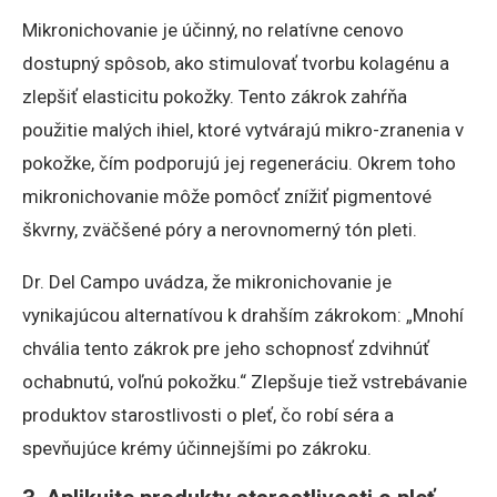
Mikronichovanie je účinný, no relatívne cenovo
dostupný spôsob, ako stimulovať tvorbu kolagénu a
zlepšiť elasticitu pokožky. Tento zákrok zahŕňa
použitie malých ihiel, ktoré vytvárajú mikro-zranenia v
pokožke, čím podporujú jej regeneráciu. Okrem toho
mikronichovanie môže pomôcť znížiť pigmentové
škvrny, zväčšené póry a nerovnomerný tón pleti.
Dr. Del Campo uvádza, že mikronichovanie je
vynikajúcou alternatívou k drahším zákrokom: „Mnohí
chvália tento zákrok pre jeho schopnosť zdvihnúť
ochabnutú, voľnú pokožku.“ Zlepšuje tiež vstrebávanie
produktov starostlivosti o pleť, čo robí séra a
spevňujúce krémy účinnejšími po zákroku.