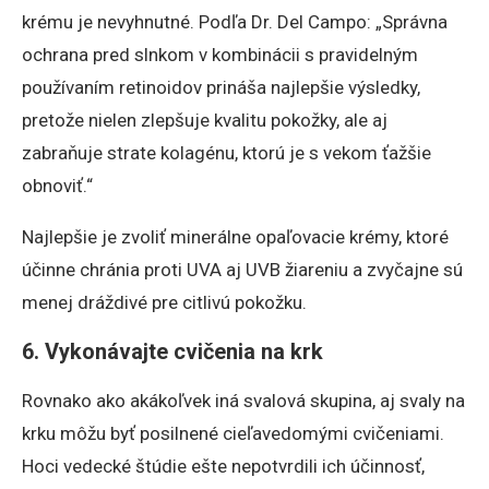
krému je nevyhnutné. Podľa Dr. Del Campo: „Správna
ochrana pred slnkom v kombinácii s pravidelným
používaním retinoidov prináša najlepšie výsledky,
pretože nielen zlepšuje kvalitu pokožky, ale aj
zabraňuje strate kolagénu, ktorú je s vekom ťažšie
obnoviť.“
Najlepšie je zvoliť minerálne opaľovacie krémy, ktoré
účinne chránia proti UVA aj UVB žiareniu a zvyčajne sú
menej dráždivé pre citlivú pokožku.
6. Vykonávajte cvičenia na krk
Rovnako ako akákoľvek iná svalová skupina, aj svaly na
krku môžu byť posilnené cieľavedomými cvičeniami.
Hoci vedecké štúdie ešte nepotvrdili ich účinnosť,