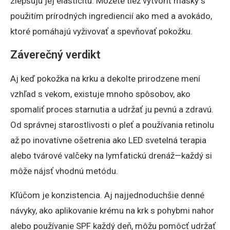
zlepšujú jej elasticitu. Môžete tiež vytvoriť masky s
použitím prírodných ingrediencií ako med a avokádo,
ktoré pomáhajú vyživovať a spevňovať pokožku.
Záverečný verdikt
Aj keď pokožka na krku a dekolte prirodzene mení
vzhľad s vekom, existuje mnoho spôsobov, ako
spomaliť proces starnutia a udržať ju pevnú a zdravú.
Od správnej starostlivosti o pleť a používania retinolu
až po inovatívne ošetrenia ako LED svetelná terapia
alebo tvárové valčeky na lymfatickú drenáž—každý si
môže nájsť vhodnú metódu.
Kľúčom je konzistencia. Aj najjednoduchšie denné
návyky, ako aplikovanie krému na krk s pohybmi nahor
alebo používanie SPF každý deň, môžu pomôcť udržať