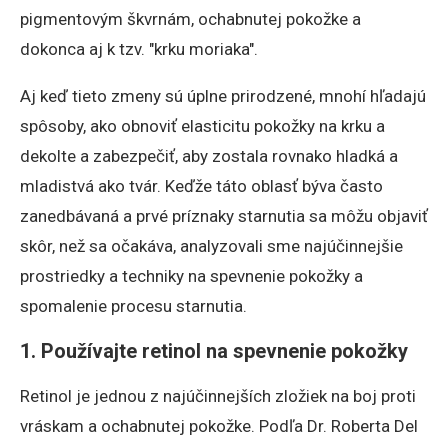
pigmentovým škvrnám, ochabnutej pokožke a
dokonca aj k tzv. "krku moriaka".
Aj keď tieto zmeny sú úplne prirodzené, mnohí hľadajú
spôsoby, ako obnoviť elasticitu pokožky na krku a
dekolte a zabezpečiť, aby zostala rovnako hladká a
mladistvá ako tvár. Keďže táto oblasť býva často
zanedbávaná a prvé príznaky starnutia sa môžu objaviť
skôr, než sa očakáva, analyzovali sme najúčinnejšie
prostriedky a techniky na spevnenie pokožky a
spomalenie procesu starnutia.
1. Používajte retinol na spevnenie pokožky
Retinol je jednou z najúčinnejších zložiek na boj proti
vráskam a ochabnutej pokožke. Podľa Dr. Roberta Del