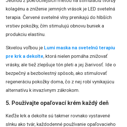
Jednou z pokročilejších metód na stimuláciu tvorby
kolagénu a zníženie jemných vrások je LED svetelná
terapia. Červené svetelné vlny prenikajú do hlbších
vrstiev pokožky, čím stimulujú obnovu buniek a
produkciu elastínu.
Skvelou voľbou je
Lumi maska na svetelnú terapiu
pre krk a dekolte
, ktorá nielen pomáha znižovať
vrásky, ale tiež zlepšuje tón pleti a jej žiarivosť. Ide o
bezpečný a bezbolestný spôsob, ako stimulovať
regeneráciu pokožky doma, čo z nej robí vynikajúcu
alternatívu k invazívnym zákrokom.
5. Používajte opaľovací krém každý deň
Keďže krk a dekolte sú takmer rovnako vystavené
slnku ako tvár, každodenné používanie opaľovacieho