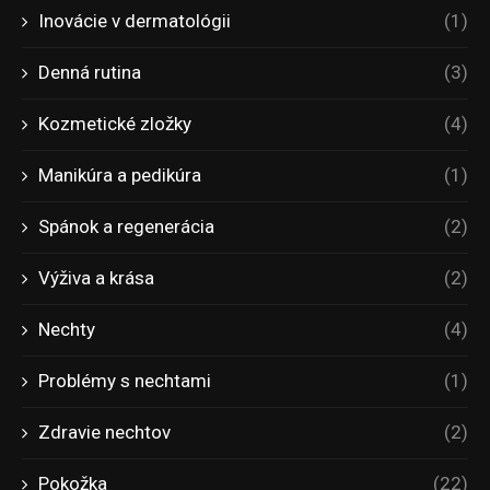
Inovácie v dermatológii
(1)
Denná rutina
(3)
Kozmetické zložky
(4)
Manikúra a pedikúra
(1)
Spánok a regenerácia
(2)
Výživa a krása
(2)
Nechty
(4)
Problémy s nechtami
(1)
Zdravie nechtov
(2)
Pokožka
(22)