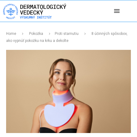
Home
Pokožka
Proti starnutiu
8 účinných spôsobov,
ako vypnúť pokožku na krku a dekolte