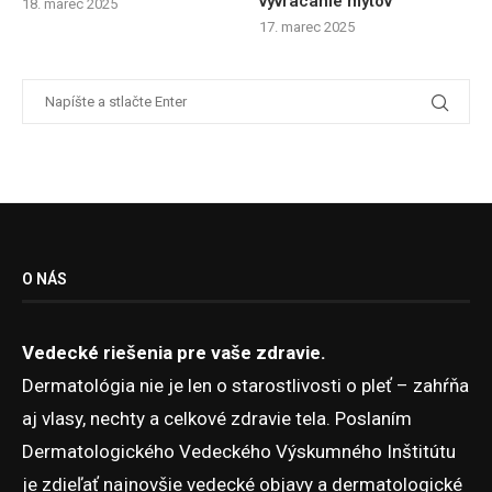
vyvracanie mýtov
18. marec 2025
17. marec 2025
O NÁS
Vedecké riešenia pre vaše zdravie.
Dermatológia nie je len o starostlivosti o pleť – zahŕňa
aj vlasy, nechty a celkové zdravie tela. Poslaním
Dermatologického Vedeckého Výskumného Inštitútu
je zdieľať najnovšie vedecké objavy a dermatologické