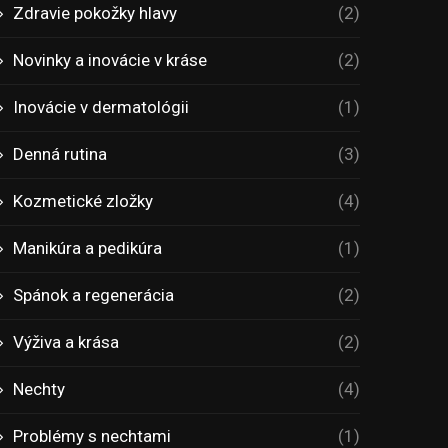
Zdravie pokožky hlavy
(2)
Novinky a inovácie v kráse
(2)
Inovácie v dermatológii
(1)
Denná rutina
(3)
Kozmetické zložky
(4)
Manikúra a pedikúra
(1)
Spánok a regenerácia
(2)
Výživa a krása
(2)
Nechty
(4)
Problémy s nechtami
(1)