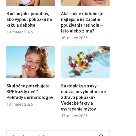
8 účinných spôsobov,
Aké ročné obdobie je
ako vypnúť pokožku na
najlepšie na začatie
krku a dekolte
používania retinolu –
leto alebo zima?
19. marec 2025
18. marec 2025
Skutočne potrebujete
Sú doplnky stravy
SPF každý deň?
naozaj nevyhnutné pre
Pohľady dermatológov
zdravú pokožku?
Vedecké fakty a
18. marec 2025
vyvracanie mýtov
17. marec 2025