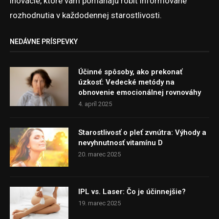
inovácie, ktoré vám pomáhajú robiť informované
rozhodnutia v každodennej starostlivosti.
NEDÁVNE PRÍSPEVKY
Účinné spôsoby, ako prekonať
úzkosť: Vedecké metódy na
obnovenie emocionálnej rovnováhy
4. apríl 2025
Starostlivosť o pleť zvnútra: Výhody a
nevyhnutnosť vitamínu D
20. marec 2025
IPL vs. Laser: Čo je účinnejšie?
19. marec 2025