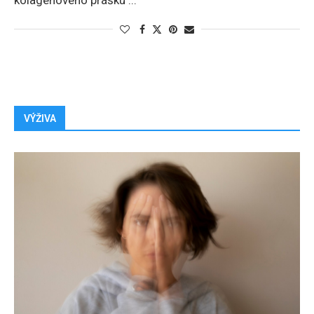
kolagénového prášku ...
VÝŽIVA