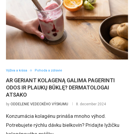
Výživa a krása
Pohoda a zdravie
AR GERIANT KOLAGENĄ GALIMA PAGERINTI
ODOS IR PLAUKŲ BŪKLĘ? DERMATOLOGAI
ATSAKO
by
ODDELENIE VEDECKÉHO VÝSKUMU
8. december 2024
Konzumácia kolagénu prináša mnoho výhod.
Potrebujete rýchlu dávku bielkovín? Pridajte lyžičku