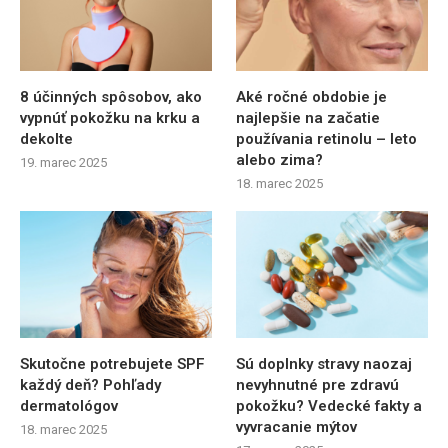
8 účinných spôsobov, ako
Aké ročné obdobie je
vypnúť pokožku na krku a
najlepšie na začatie
dekolte
používania retinolu – leto
alebo zima?
19. marec 2025
18. marec 2025
Skutočne potrebujete SPF
Sú doplnky stravy naozaj
každý deň? Pohľady
nevyhnutné pre zdravú
dermatológov
pokožku? Vedecké fakty a
vyvracanie mýtov
18. marec 2025