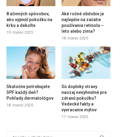
8 účinných spôsobov,
Aké ročné obdobie je
ako vypnúť pokožku na
najlepšie na začatie
krku a dekolte
používania retinolu –
leto alebo zima?
19. marec 2025
18. marec 2025
Skutočne potrebujete
Sú doplnky stravy
SPF každý deň?
naozaj nevyhnutné pre
Pohľady dermatológov
zdravú pokožku?
Vedecké fakty a
18. marec 2025
vyvracanie mýtov
17. marec 2025