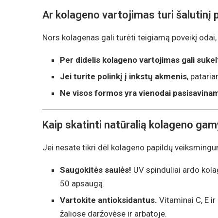
Ar kolageno vartojimas turi šalutinį 
Nors kolagenas gali turėti teigiamą poveikį odai
Per didelis kolageno vartojimas gali suke
Jei turite polinkį į inkstų akmenis
, patari
Ne visos formos yra vienodai pasisavina
Kaip skatinti natūralią kolageno ga
Jei nesate tikri dėl kolageno papildų veiksmingum
Saugokitės saulės!
UV spinduliai ardo kola
50 apsaugą.
Vartokite antioksidantus.
Vitaminai C, E i
žaliose daržovėse ir arbatoje.