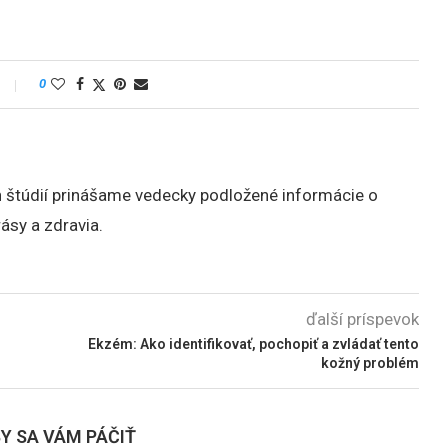
0
h štúdií prinášame vedecky podložené informácie o
rásy a zdravia.
ďalší príspevok
Ekzém: Ako identifikovať, pochopiť a zvládať tento
kožný problém
Y SA VÁM PÁČIŤ