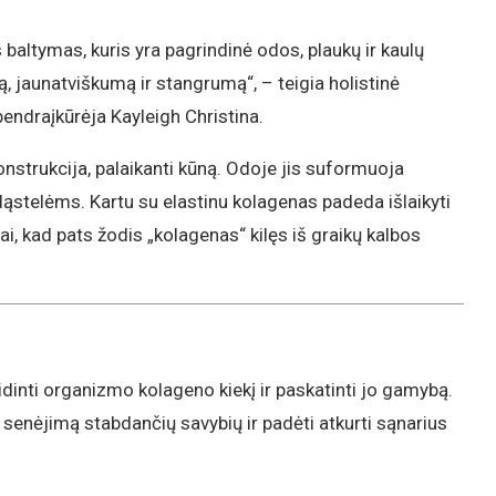
altymas, kuris yra pagrindinė odos, plaukų ir kaulų
, jaunatviškumą ir stangrumą“, – teigia holistinė
bendraįkūrėja Kayleigh Christina.
onstrukcija, palaikanti kūną. Odoje jis suformuoja
 ląstelėms. Kartu su elastinu kolagenas padeda išlaikyti
i, kad pats žodis „kolagenas“ kilęs iš graikų kalbos
dinti organizmo kolageno kiekį ir paskatinti jo gamybą.
i senėjimą stabdančių savybių ir padėti atkurti sąnarius