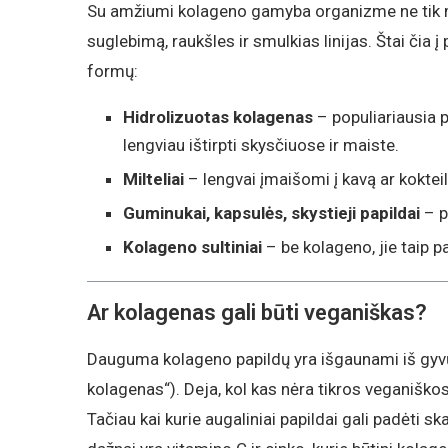
Su amžiumi kolageno gamyba organizme ne tik ma
suglebimą, raukšles ir smulkias linijas. Štai čia į 
formų:
Hidrolizuotas kolagenas
– populiariausia 
lengviau ištirpti skysčiuose ir maiste.
Milteliai
– lengvai įmaišomi į kavą ar kokteil
Guminukai, kapsulės, skystieji papildai
– p
Kolageno sultiniai
– be kolageno, jie taip p
Ar kolagenas gali būti veganiškas?
Dauguma kolageno papildų yra išgaunami iš gyvūnin
kolagenas“). Deja, kol kas nėra tikros veganišk
Tačiau kai kurie augaliniai papildai gali padėti 