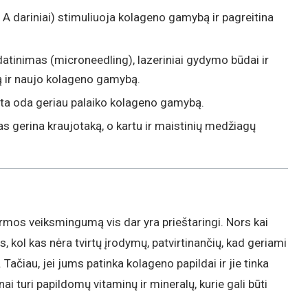
 A dariniai) stimuliuoja kolageno gamybą ir pagreitina
atinimas (microneedling), lazeriniai gydymo būdai ir
ą ir naujo kolageno gamybą.
ta oda geriau palaiko kolageno gamybą.
s gerina kraujotaką, o kartu ir maistinių medžiagų
rmos veiksmingumą vis dar yra prieštaringi. Nors kai
 kol kas nėra tvirtų įrodymų, patvirtinančių, kad geriami
Tačiau, jei jums patinka kolageno papildai ir jie tinka
ai turi papildomų vitaminų ir mineralų, kurie gali būti