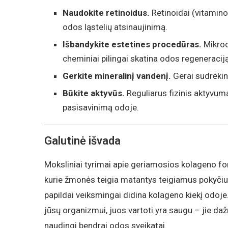
Naudokite retinoidus.
Retinoidai (vitamino
odos ląstelių atsinaujinimą.
Išbandykite estetines procedūras.
Mikrod
cheminiai pilingai skatina odos regeneracij
Gerkite mineralinį vandenį.
Gerai sudrėkin
Būkite aktyvūs.
Reguliarus fizinis aktyvuma
pasisavinimą odoje.
Galutinė išvada
Moksliniai tyrimai apie geriamosios kolageno fo
kurie žmonės teigia matantys teigiamus pokyčius,
papildai veiksmingai didina kolageno kiekį odoje. 
jūsų organizmui, juos vartoti yra saugu – jie dažn
naudingi bendrai odos sveikatai.