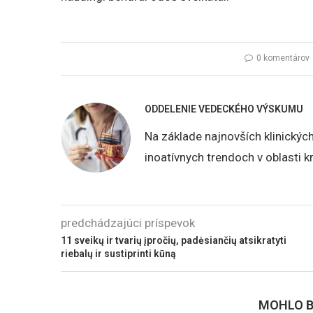
0 komentárov
ODDELENIE VEDECKÉHO VÝSKUMU
Na základe najnovších klinickýc
inoatívnych trendoch v oblasti k
predchádzajúci príspevok
11 sveikų ir tvarių įpročių, padėsiančių atsikratyti
riebalų ir sustiprinti kūną
MOHLO B