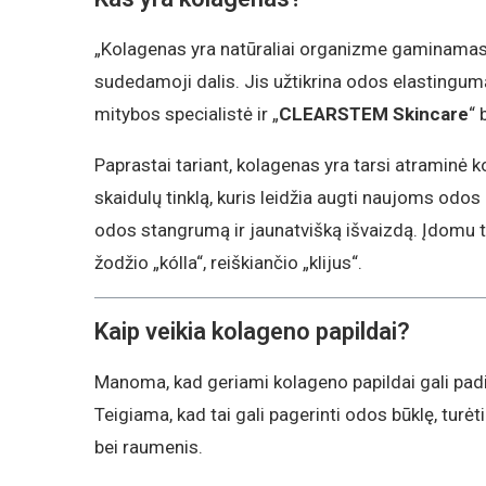
„Kolagenas yra natūraliai organizme gaminamas b
sudedamoji dalis. Jis užtikrina odos elastingumą
mitybos specialistė ir „
CLEARSTEM Skincare
“ 
Paprastai tariant, kolagenas yra tarsi atraminė k
skaidulų tinklą, kuris leidžia augti naujoms odos
odos stangrumą ir jaunatvišką išvaizdą. Įdomu ta
žodžio „kólla“, reiškiančio „klijus“.
Kaip veikia kolageno papildai?
Manoma, kad geriami kolageno papildai gali padi
Teigiama, kad tai gali pagerinti odos būklę, turėt
bei raumenis.