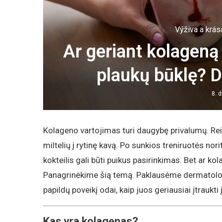
Výživa a krás
Ar geriant kolageną 
plaukų būklę? 
8. 
Kolageno vartojimas turi daugybę privalumų. Rei
miltelių į rytinę kavą. Po sunkios treniruotės no
kokteilis gali būti puikus pasirinkimas. Bet ar k
Panagrinėkime šią temą. Paklausėme dermatologų
papildų poveikį odai, kaip juos geriausiai įtraukti 
Kas yra kolagenas?