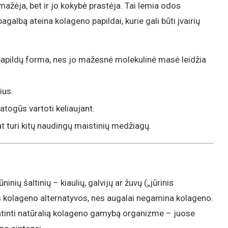
žėja, bet ir jo kokybė prastėja. Tai lemia odos
pagalbą ateina kolageno papildai, kurie gali būti įvairių
papildų forma, nes jo mažesnė molekulinė masė leidžia
ius.
atogūs vartoti keliaujant.
at turi kitų naudingų maistinių medžiagų.
ių šaltinių – kiaulių, galvijų ar žuvų („jūrinis
os kolageno alternatyvos, nes augalai negamina kolageno.
skatinti natūralią kolageno gamybą organizme – juose