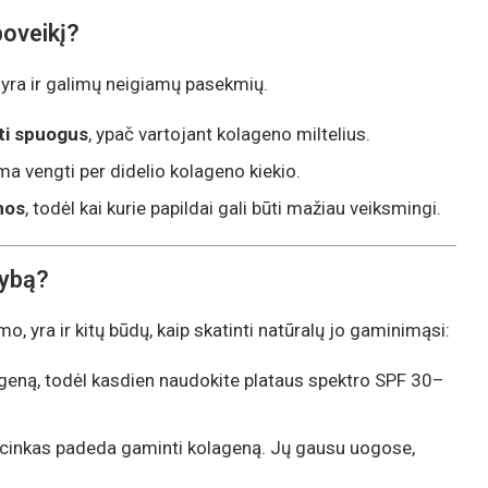
poveikį?
, yra ir galimų neigiamų pasekmių.
lti spuogus
, ypač vartojant kolageno miltelius.
ama vengti per didelio kolageno kiekio.
mos
, todėl kai kurie papildai gali būti mažiau veiksmingi.
mybą?
o, yra ir kitų būdų, kaip skatinti natūralų jo gaminimąsi:
geną, todėl kasdien naudokite plataus spektro SPF 30–
r cinkas padeda gaminti kolageną. Jų gausu uogose,