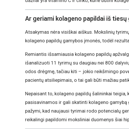
dažnai yra vitamino C ir cinko, kurie būtini kolag
Ar geriami kolageno papildai iš tiesų
Atsakymas nėra visiškai aiškus. Mokslinių tyrimų
kolageno papildų gamybos įmonės, todėl rezultatai
Remiantis išsamiausia kolageno papildų apžvalg
išanalizuoti 11 tyrimų su daugiau nei 800 dalyvių
odos drėgmę, tačiau kiti – jokio reikšmingo pove
pacientų atsiliepimais, o tai gali būti mažiau pa
Nepaisant to, kolageno papildų šalininkai teigia
pasisavinamos ir gali skatinti kolageno gamybą
pažymi, kad naujausi tyrimai rodo potencialų 
reikalingi papildomi moksliniai duomenys šiai hipo