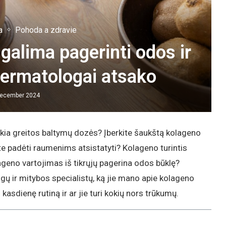
a
Pohoda a zdravie
galima pagerinti odos ir
Dermatologai atsako
december 2024
kia greitos baltymų dozės? Įberkite šaukštą kolageno
rite padėti raumenims atsistatyti? Kolageno turintis
olageno vartojimas iš tikrųjų pagerina odos būklę?
 ir mitybos specialistų, ką jie mano apie kolageno
į kasdienę rutiną ir ar jie turi kokių nors trūkumų.