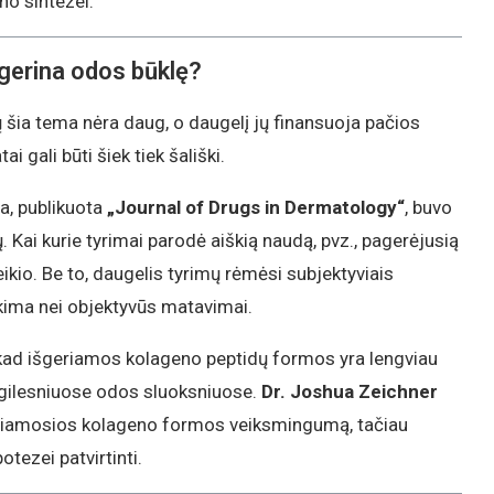
eno sintezei.
 gerina odos būklę?
 šia tema nėra daug, o daugelį jų finansuoja pačios
 gali būti šiek tiek šališki.
a, publikuota
„Journal of Drugs in Dermatology“
, buvo
. Kai kurie tyrimai parodė aiškią naudą, pvz., pagerėjusią
ikio. Be to, daugelis tyrimų rėmėsi subjektyviais
tikima nei objektyvūs matavimai.
, kad išgeriamos kolageno peptidų formos yra lengviau
 gilesniuose odos sluoksniuose.
Dr. Joshua Zeichner
geriamosios kolageno formos veiksmingumą, tačiau
tezei patvirtinti.