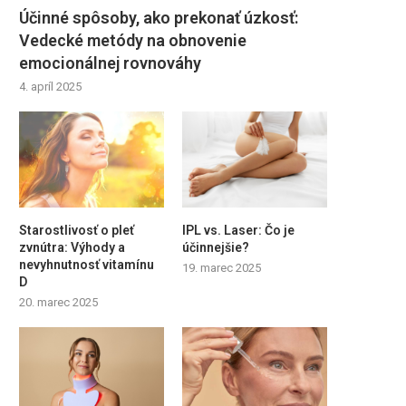
Účinné spôsoby, ako prekonať úzkosť:
Vedecké metódy na obnovenie
emocionálnej rovnováhy
4. apríl 2025
Starostlivosť o pleť
IPL vs. Laser: Čo je
zvnútra: Výhody a
účinnejšie?
nevyhnutnosť vitamínu
19. marec 2025
D
20. marec 2025