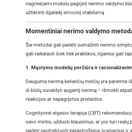
nagrinėjami mokslu pagrįsti nerimo valdymo būda
užtikrinti ilgalaikį emocinį stabilumą.
Momentiniai nerimo valdymo metod
Šie metodai gali padėti sumažinti nerimo simptom
gali reikalauti šiek tiek praktikos, ilgainiui gali t
1. Mąstymo modelių peržiūra ir racionalizavi
Dauguma nerimą keliančių minčių yra paremta i
iš būdų suvaldyti augantį nerimą – išmokti atpaži
reakcijos ar nepagrįstos prielaidos.
Cognityvinė elgesio terapija (CBT) rekomenduo
savo mintis, užduoti klausimus, ar jos turi realų p
padėti neutralizuoti katastrofinius scenarijus ir 