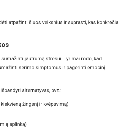
ti atpažinti šiuos veiksnius ir suprasti, kas konkrečiai
kos
ir sumažinti jautrumą stresui. Tyrimai rodo, kad
umažinti nerimo simptomus ir pagerinti emocinį
šbandyti alternatyvas, pvz.:
kiekvieną žingsnį ir kvėpavimą)
amią aplinką)