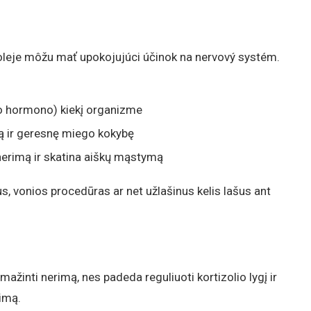
 oleje môžu mať upokojujúci účinok na nervový systém.
so hormono) kiekį organizme
ą ir geresnę miego kokybę
erimą ir skatina aiškų mąstymą
s, vonios procedūras ar net užlašinus kelis lašus ant
mažinti nerimą, nes padeda reguliuoti kortizolio lygį ir
imą.