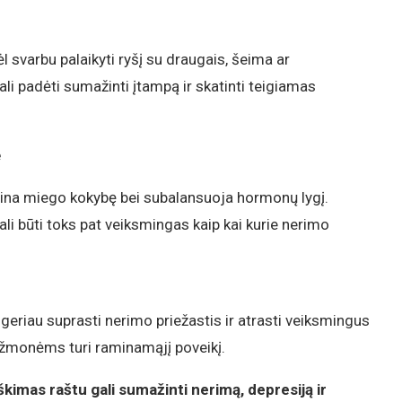
l svarbu palaikyti ryšį su draugais, šeima ar
i padėti sumažinti įtampą ir skatinti teigiamas
ę
erina miego kokybę bei subalansuoja hormonų lygį.
ali būti toks pat veiksmingas kaip kai kurie nerimo
geriau suprasti nerimo priežastis ir atrasti veiksmingus
žmonėms turi raminamąjį poveikį.
škimas raštu gali sumažinti nerimą, depresiją ir