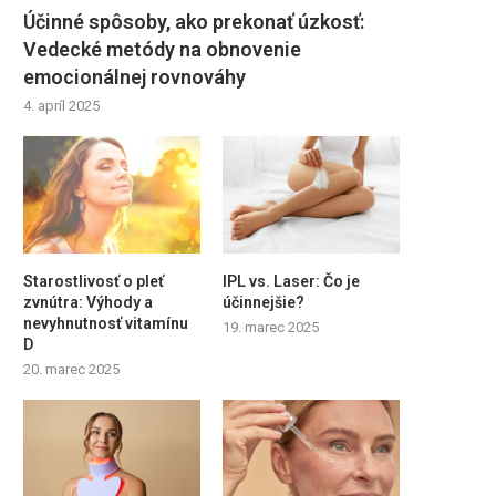
Účinné spôsoby, ako prekonať úzkosť:
Vedecké metódy na obnovenie
emocionálnej rovnováhy
4. apríl 2025
Starostlivosť o pleť
IPL vs. Laser: Čo je
zvnútra: Výhody a
účinnejšie?
nevyhnutnosť vitamínu
19. marec 2025
D
20. marec 2025