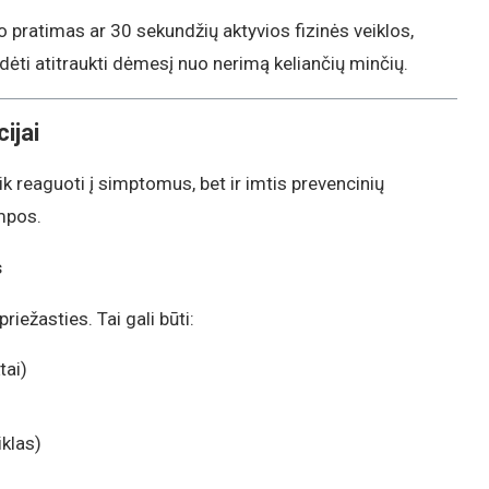
pratimas ar 30 sekundžių aktyvios fizinės veiklos,
padėti atitraukti dėmesį nuo nerimą keliančių minčių.
ijai
k reaguoti į simptomus, bet ir imtis prevencinių
ampos.
s
priežasties. Tai gali būti:
tai)
iklas)