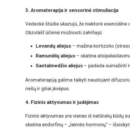
3. Aromaterapija ir sensorinė stimuliacija
Vedecké štúdie ukazujú, že niektoré esenciálne
Obzvlášť účinné možnosti zahŕňajú:
Levandų aliejus
– mažina kortizolio (stre
Ramunėlių aliejus
– skatina atsipalaidavim
Santalmedžio aliejus
– padeda sumažinti n
Aromaterapiją galima taikyti naudojant difuzoriu
riešų ir giliai įkvėpus.
4. Fizinis aktyvumas ir judėjimas
Fizinis aktyvumas yra vienas iš natūralių būdų su
skatina endorfinų – „laimės hormonų“ – išsiskyr