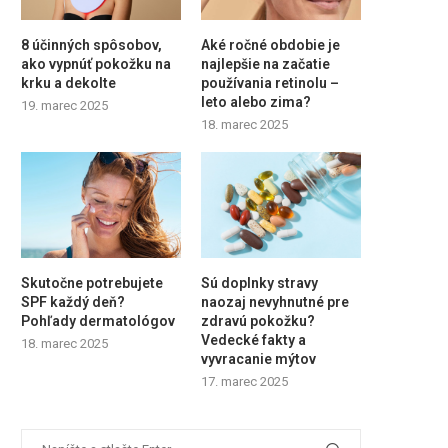
8 účinných spôsobov,
Aké ročné obdobie je
ako vypnúť pokožku na
najlepšie na začatie
krku a dekolte
používania retinolu –
leto alebo zima?
19. marec 2025
18. marec 2025
Skutočne potrebujete
Sú doplnky stravy
SPF každý deň?
naozaj nevyhnutné pre
Pohľady dermatológov
zdravú pokožku?
Vedecké fakty a
18. marec 2025
vyvracanie mýtov
17. marec 2025