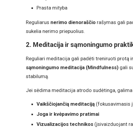
Prasta mityba
Reguliarus
nerimo dienoraščio
rašymas gali padė
sukelia nerimo priepuolius.
2. Meditacija ir sąmoningumo prakti
Reguliari meditacija gali padėti treniruoti protą 
sąmoningumo meditacija (Mindfulness)
gali s
stabilumą.
Jei sėdima meditacija atrodo sudėtinga, galima i
Vaikščiojančią meditaciją
(fokusavimasis į 
Joga ir kvėpavimo pratimai
Vizualizacijos technikos
(įsivaizduojant r