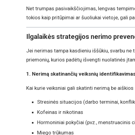
Net trumpas pasivaikščiojimas, lengvas tempimo 
tokios kaip pritūpimai ar šuoliukai vietoje, gali 
Ilgalaikės strategijos nerimo prevenc
Jei nerimas tampa kasdieniu iššūkiu, svarbu ne ti
priemonių, kurios padėtų išvengti nuolatinės įt
1. Nerimą skatinančių veiksnių identifikavima
Kai kurie veiksniai gali skatinti nerimą be aiškios 
Stresinės situacijos (darbo terminai, konflik
Kofeinas ir nikotinas
Hormoniniai pokyčiai (pvz., menstruacinis c
Miego trūkumas