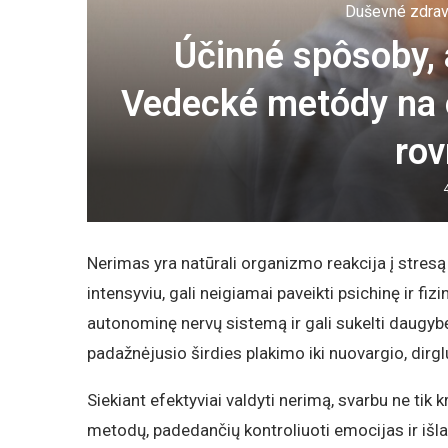
Duševné zdrav
Účinné spôsoby, 
Vedecké metódy na 
ro
Nerimas yra natūrali organizmo reakcija į stresą
intensyviu, gali neigiamai paveikti psichinę ir fi
autonominę nervų sistemą ir gali sukelti daugyb
padažnėjusio širdies plakimo iki nuovargio, dirgl
Siekiant efektyviai valdyti nerimą, svarbu ne tik kr
metodų, padedančių kontroliuoti emocijas ir išla