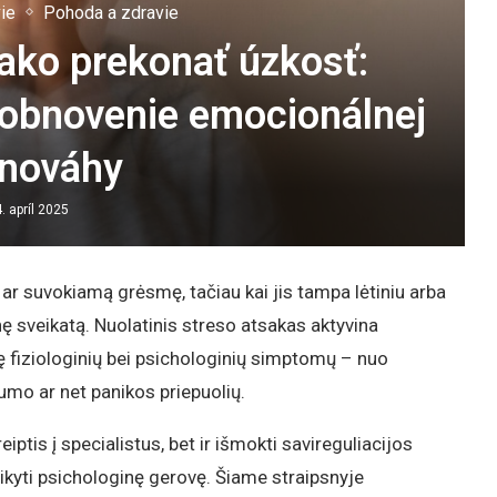
ie
Pohoda a zdravie
ako prekonať úzkosť:
obnovenie emocionálnej
vnováhy
4. apríl 2025
 ar suvokiamą grėsmę, tačiau kai jis tampa lėtiniu arba
zinę sveikatą. Nuolatinis streso atsakas aktyvina
ę fiziologinių bei psichologinių simptomų – nuo
umo ar net panikos priepuolių.
eiptis į specialistus, bet ir išmokti savireguliacijos
ikyti psichologinę gerovę. Šiame straipsnyje