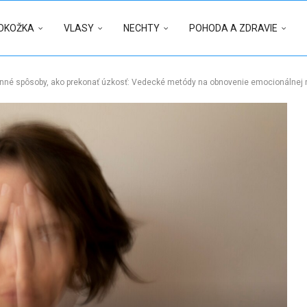
OKOŽKA
VLASY
NECHTY
POHODA A ZDRAVIE
nné spôsoby, ako prekonať úzkosť: Vedecké metódy na obnovenie emocionálnej