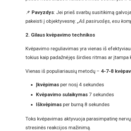
📌
Pavyzdys
: Jei prieš svarbų susitikimą galvoj
pakeisti į objektyvesnę:
„Aš pasiruošęs, esu komp
2. Gilaus kvėpavimo technikos
Kvėpavimo reguliavimas yra vienas iš efektyviau
tokius kaip padažnėjęs širdies ritmas ar įtampa 
Vienas iš populiariausių metodų –
4-7-8 kvėpav
Įkvėpimas
per nosį 4 sekundes
Kvėpavimo sulaikymas
7 sekundes
Iškvėpimas
per burną 8 sekundes
Toks kvėpavimas aktyvuoja parasimpatinę nervų 
stresinės reakcijos mažinimą.