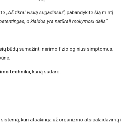
ate
„Aš tikrai viską sugadinsiu“
, pabandykite šią mintį
etentingas, o klaidos yra natūrali mokymosi dalis“.
sių būdų sumažinti nerimo fiziologinius simptomus,
kūne.
imo technika
, kurią sudaro:
sistemą, kuri atsakinga už organizmo atsipalaidavimą ir